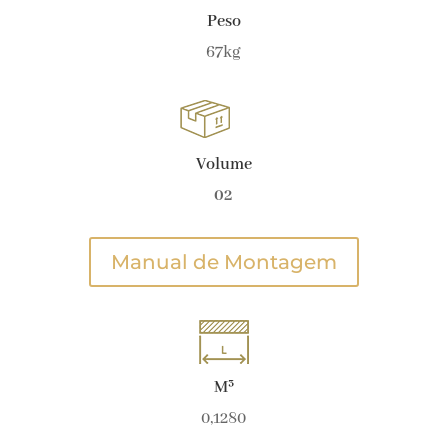
Peso
67kg
Volume
02
Manual de Montagem
M³
0,1280