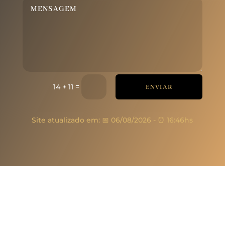
=
14 + 11
ENVIAR
Site atualizado em:
📅 06/08/2026
-
⏰ 16:46hs