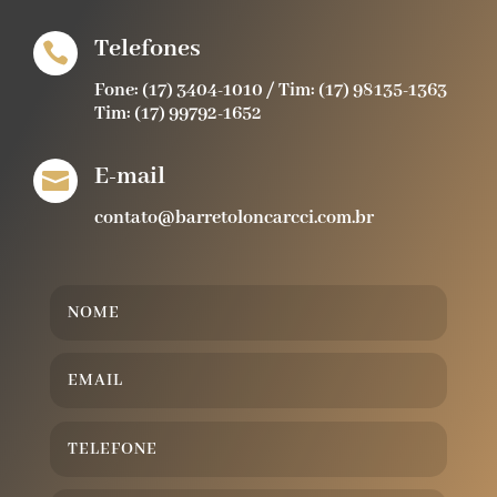
Telefones

Fone: (17) 3404-1010 / Tim: (17) 98135-1363
Tim: (17) 99792-1652
E-mail

contato@barretoloncarcci.com.br